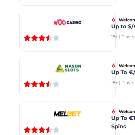
Welco
Up to $/
18+ | Play 
Welco
Up To €/
18+ | Play 
Welco
Up To €1
Spins