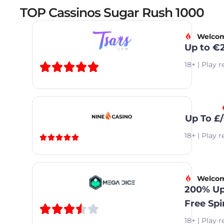
TOP Cassinos Sugar Rush 1000
Welco
Up to €2
18+ | Play 
Up To £/
18+ | Play 
Welco
200% Up
Free Spi
18+ | Play 