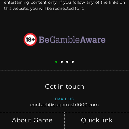
entertaining content only. If you follow any of the links on
this website, you will be redirected to it.
Get in touch
EMAIL US
contact@sugarrush1000.com
About Game
Quick link